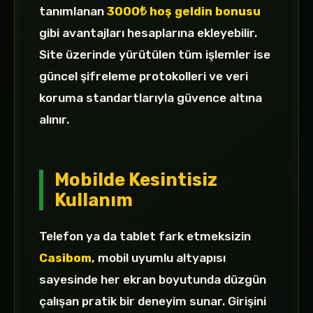
tanımlanan
3000₺ hoş geldin bonusu
gibi avantajları hesaplarına ekleyebilir.
Site üzerinde yürütülen tüm işlemler ise
güncel şifreleme protokolleri ve veri
koruma standartlarıyla güvence altına
alınır.
Mobilde Kesintisiz
Kullanım
Telefon ya da tablet fark etmeksizin
Casibom
, mobil uyumlu altyapısı
sayesinde her ekran boyutunda düzgün
çalışan pratik bir deneyim sunar. Girişini