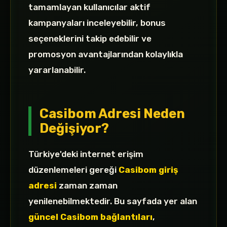
tamamlayan kullanıcılar aktif
kampanyaları inceleyebilir, bonus
seçeneklerini takip edebilir ve
promosyon avantajlarından kolaylıkla
yararlanabilir.
Casibom Adresi Neden
Değişiyor?
Türkiye'deki internet erişim
düzenlemeleri gereği
Casibom giriş
adresi
zaman zaman
yenilenebilmektedir. Bu sayfada yer alan
güncel Casibom bağlantıları
,