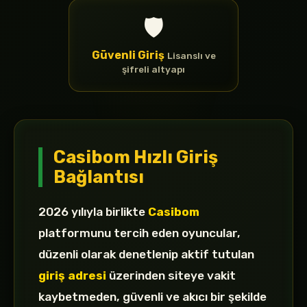
🛡️
Güvenli Giriş
Lisanslı ve
şifreli altyapı
Casibom Hızlı Giriş
Bağlantısı
2026 yılıyla birlikte
Casibom
platformunu tercih eden oyuncular,
düzenli olarak denetlenip aktif tutulan
giriş adresi
üzerinden siteye vakit
kaybetmeden, güvenli ve akıcı bir şekilde