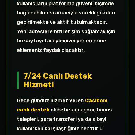
kullanıcıların platforma güvenli biçimde
bağlanabilmesi amacıyla sürekli gözden
geçirilmekte ve aktif tutulmaktadır.
Yeni adreslere hızlı erişim sağlamak için
bu sayfayı tarayıcınızın yer imlerine
eklemeniz faydalı olacaktır.
7/24 Canlı Destek
Hizmeti
Gece gündüz hizmet veren
Casibom
canlı destek
ekibi; hesap açma, bonus
talepleri, para transferi ya da siteyi
kullanırken karşılaştığınız her türlü