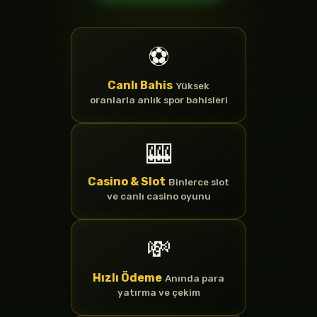
⚽
Canlı Bahis
Yüksek
oranlarla anlık spor bahisleri
🎰
Casino & Slot
Binlerce slot
ve canlı casino oyunu
💸
Hızlı Ödeme
Anında para
yatırma ve çekim