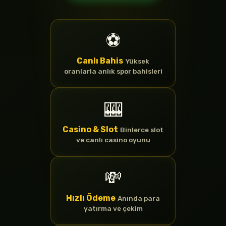
⚽
Canlı Bahis
Yüksek
oranlarla anlık spor bahisleri
🎰
Casino & Slot
Binlerce slot
ve canlı casino oyunu
💸
Hızlı Ödeme
Anında para
yatırma ve çekim