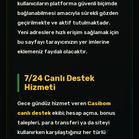
kullanıcıların platforma güvenli biçimde
bağlanabilmesi amacıyla sürekli gözden
geçirilmekte ve aktif tutulmaktadır.
Yeni adreslere hızlı erişim sağlamak için
bu sayfayı tarayıcınızın yer imlerine
eklemeniz faydalı olacaktır.
7/24 Canlı Destek
Hizmeti
Gece gündüz hizmet veren
Casibom
canlı destek
ekibi; hesap açma, bonus
talepleri, para transferi ya da siteyi
kullanırken karşılaştığınız her türlü