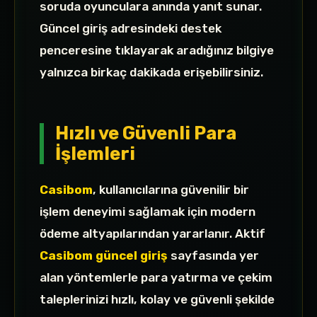
soruda oyunculara anında yanıt sunar.
Güncel giriş adresindeki destek
penceresine tıklayarak aradığınız bilgiye
yalnızca birkaç dakikada erişebilirsiniz.
Hızlı ve Güvenli Para
İşlemleri
Casibom
, kullanıcılarına güvenilir bir
işlem deneyimi sağlamak için modern
ödeme altyapılarından yararlanır. Aktif
Casibom güncel giriş
sayfasında yer
alan yöntemlerle para yatırma ve çekim
taleplerinizi hızlı, kolay ve güvenli şekilde