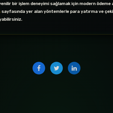
güvenilir bir işlem deneyimi sağlamak için modern ödeme a
ş
sayfasında yer alan yöntemlerle para yatırma ve çekim 
bilirsiniz.