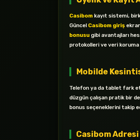
Casibom
kayıt sistemi, bir
Güncel
Casibom giriş
ekran
bonusu
gibi avantajları hes
protokolleri ve veri koruma 
Mobilde Kesinti
Telefon ya da tablet fark 
düzgün çalışan pratik bir de
bonus seçeneklerini takip ed
Casibom Adresi