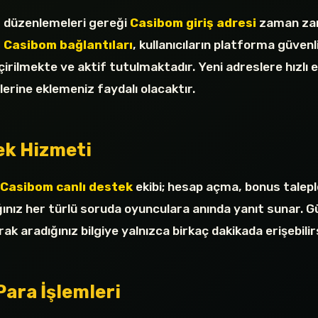
m düzenlemeleri gereği
Casibom giriş adresi
zaman zam
 Casibom bağlantıları
, kullanıcıların platforma güven
irilmekte ve aktif tutulmaktadır. Yeni adreslere hızlı 
lerine eklemeniz faydalı olacaktır.
ek Hizmeti
Casibom canlı destek
ekibi; hesap açma, bonus talepl
ığınız her türlü soruda oyunculara anında yanıt sunar. G
k aradığınız bilgiye yalnızca birkaç dakikada erişebilirs
 Para İşlemleri