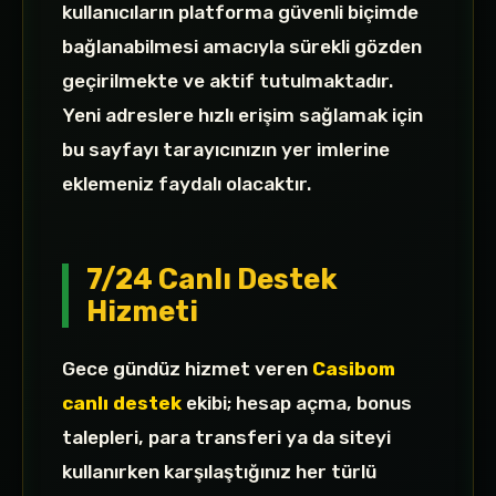
kullanıcıların platforma güvenli biçimde
bağlanabilmesi amacıyla sürekli gözden
geçirilmekte ve aktif tutulmaktadır.
Yeni adreslere hızlı erişim sağlamak için
bu sayfayı tarayıcınızın yer imlerine
eklemeniz faydalı olacaktır.
7/24 Canlı Destek
Hizmeti
Gece gündüz hizmet veren
Casibom
canlı destek
ekibi; hesap açma, bonus
talepleri, para transferi ya da siteyi
kullanırken karşılaştığınız her türlü