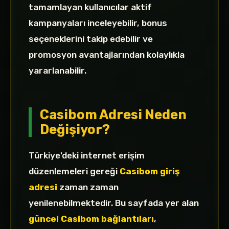
tamamlayan kullanıcılar aktif
kampanyaları inceleyebilir, bonus
seçeneklerini takip edebilir ve
promosyon avantajlarından kolaylıkla
yararlanabilir.
Casibom Adresi Neden
Değişiyor?
Türkiye'deki internet erişim
düzenlemeleri gereği
Casibom giriş
adresi
zaman zaman
yenilenebilmektedir. Bu sayfada yer alan
güncel Casibom bağlantıları
,