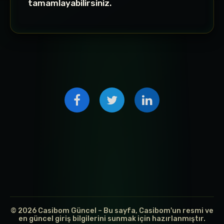
tamamlayabilirsiniz.
© 2026 Casibom Güncel – Bu sayfa, Casibom'un resmi ve
en güncel giriş bilgilerini sunmak için hazırlanmıştır.