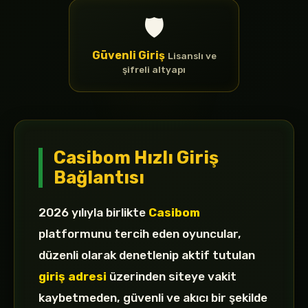
🛡️
Güvenli Giriş
Lisanslı ve
şifreli altyapı
Casibom Hızlı Giriş
Bağlantısı
2026 yılıyla birlikte
Casibom
platformunu tercih eden oyuncular,
düzenli olarak denetlenip aktif tutulan
giriş adresi
üzerinden siteye vakit
kaybetmeden, güvenli ve akıcı bir şekilde